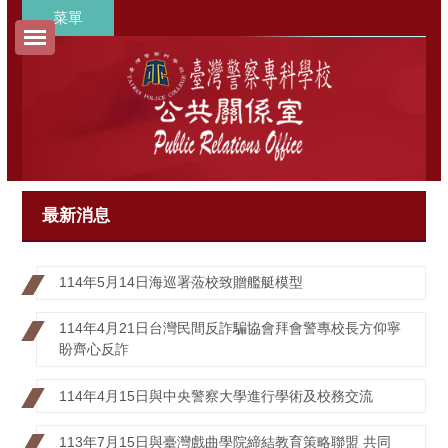
跳
菜單
到
主
要
內
容
區
最新消息
114年5月14日海巡署蒞校致贈艦艇模型
114年4月21日台灣民間反詐騙協會拜會警專校長方仰寧
盼齊心反詐
114年4月15日與中央警察大學進行學術及校務交流
113年7月15日與臺灣戲曲學院締結教育策略聯盟 共同